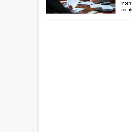
inter
rédui