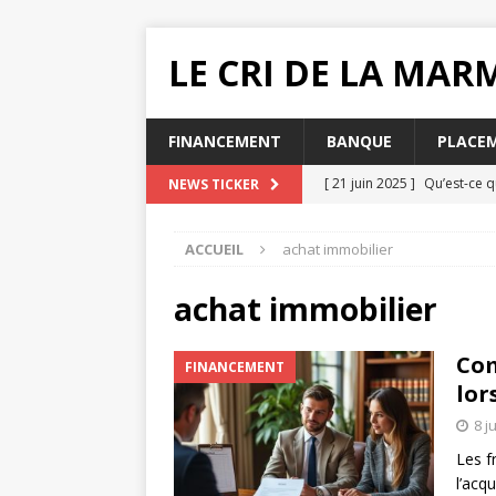
LE CRI DE LA MA
FINANCEMENT
BANQUE
PLACE
[ 21 juin 2025 ]
Qu’est-ce q
NEWS TICKER
[ 20 juin 2025 ]
Pourquoi ch
ACCUEIL
achat immobilier
MUTUELLE SANTÉ
[ 19 juin 2025 ]
Quelle impac
achat immobilier
[ 16 juin 2025 ]
Que faire lo
Com
FINANCEMENT
[ 31 juillet 2025 ]
Comment e
lor
8 j
Les f
l’acq