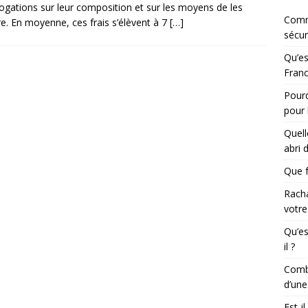
rogations sur leur composition et sur les moyens de les
Comm
re. En moyenne, ces frais s’élèvent à 7
[…]
sécur
Qu’es
Franc
Pourq
pour 
Quell
abri 
Que f
Racha
votre
Qu’es
il ?
Combi
d’une
Est-i