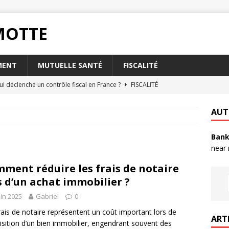
RMOTTE
MENT
MUTUELLE SANTÉ
FISCALITÉ
ui déclenche un contrôle fiscal en France ?
FISCALITÉ
oisir l’assurance habitation Matmut pour les étudiants ?
AUT
Bank
t la taxe foncière a-t-elle sur votre abri de jardin ?
FISCALITÉ
near
rsque votre livret A est plein ?
PLACEMENT
ment réduire les frais de notaire
nvoyer un RIB par mail en toute sécurité ?
QUOTIDIEN
s d’un achat immobilier ?
uin 2025
Gabriel
0
rais de notaire représentent un coût important lors de
ART
uisition d’un bien immobilier, engendrant souvent des