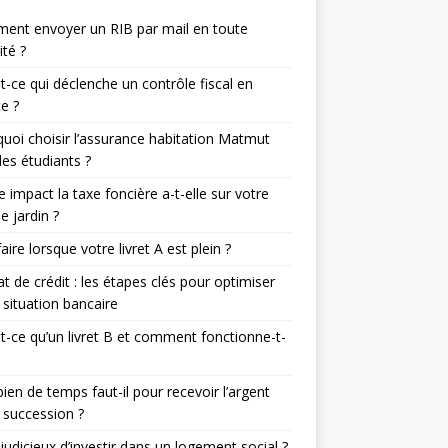
ent envoyer un RIB par mail en toute
ité ?
t-ce qui déclenche un contrôle fiscal en
e ?
uoi choisir l’assurance habitation Matmut
les étudiants ?
e impact la taxe foncière a-t-elle sur votre
de jardin ?
aire lorsque votre livret A est plein ?
t de crédit : les étapes clés pour optimiser
 situation bancaire
t-ce qu’un livret B et comment fonctionne-t-
en de temps faut-il pour recevoir l’argent
 succession ?
l judicieux d’investir dans un logement social ?