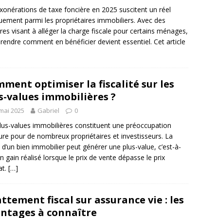
xonérations de taxe foncière en 2025 suscitent un réel
ement parmi les propriétaires immobiliers. Avec des
es visant à alléger la charge fiscale pour certains ménages,
endre comment en bénéficier devient essentiel. Cet article
ment optimiser la fiscalité sur les
s-values immobilières ?
mai 2025
Gabriel
0
lus-values immobilières constituent une préoccupation
re pour de nombreux propriétaires et investisseurs. La
 d’un bien immobilier peut générer une plus-value, c’est-à-
un gain réalisé lorsque le prix de vente dépasse le prix
at.
[…]
ttement fiscal sur assurance vie : les
ntages à connaître