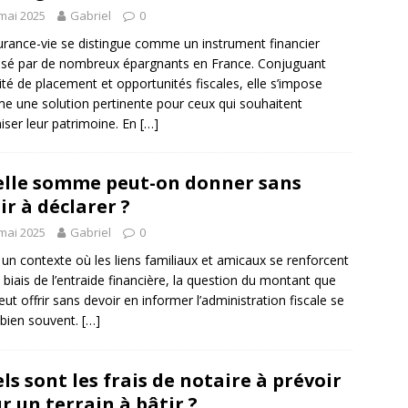
mai 2025
Gabriel
0
urance-vie se distingue comme un instrument financier
isé par de nombreux épargnants en France. Conjuguant
ité de placement et opportunités fiscales, elle s’impose
 une solution pertinente pour ceux qui souhaitent
iser leur patrimoine. En
[…]
lle somme peut-on donner sans
ir à déclarer ?
mai 2025
Gabriel
0
un contexte où les liens familiaux et amicaux se renforcent
e biais de l’entraide financière, la question du montant que
peut offrir sans devoir en informer l’administration fiscale se
bien souvent.
[…]
ls sont les frais de notaire à prévoir
r un terrain à bâtir ?