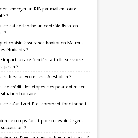
ent envoyer un RIB par mail en toute
ité ?
t-ce qui déclenche un contrôle fiscal en
e ?
uoi choisir l’assurance habitation Matmut
les étudiants ?
e impact la taxe foncière a-t-elle sur votre
de jardin ?
aire lorsque votre livret A est plein ?
t de crédit : les étapes clés pour optimiser
 situation bancaire
t-ce qu’un livret B et comment fonctionne-t-
en de temps faut-il pour recevoir l’argent
 succession ?
l judicieux d’investir dans un logement social ?