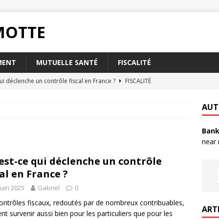
RMOTTE
MENT
MUTUELLE SANTÉ
FISCALITÉ
ui déclenche un contrôle fiscal en France ?
FISCALITÉ
oisir l’assurance habitation Matmut pour les étudiants ?
AUT
Bank
t la taxe foncière a-t-elle sur votre abri de jardin ?
FISCALITÉ
near
rsque votre livret A est plein ?
PLACEMENT
est-ce qui déclenche un contrôle
nvoyer un RIB par mail en toute sécurité ?
QUOTIDIEN
cal en France ?
juin 2025
Gabriel
0
ontrôles fiscaux, redoutés par de nombreux contribuables,
ART
nt survenir aussi bien pour les particuliers que pour les