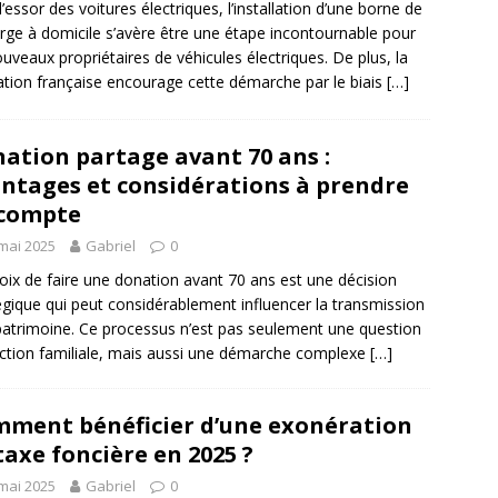
l’essor des voitures électriques, l’installation d’une borne de
rge à domicile s’avère être une étape incontournable pour
ouveaux propriétaires de véhicules électriques. De plus, la
lation française encourage cette démarche par le biais
[…]
ation partage avant 70 ans :
ntages et considérations à prendre
 compte
mai 2025
Gabriel
0
oix de faire une donation avant 70 ans est une décision
égique qui peut considérablement influencer la transmission
patrimoine. Ce processus n’est pas seulement une question
ection familiale, mais aussi une démarche complexe
[…]
ment bénéficier d’une exonération
taxe foncière en 2025 ?
mai 2025
Gabriel
0