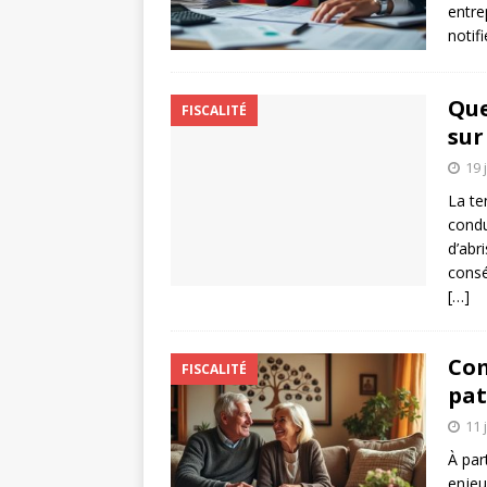
entre
notif
Que
FISCALITÉ
sur
19 
La te
condu
d’abr
consé
[…]
Com
FISCALITÉ
pat
11 
À par
enjeu