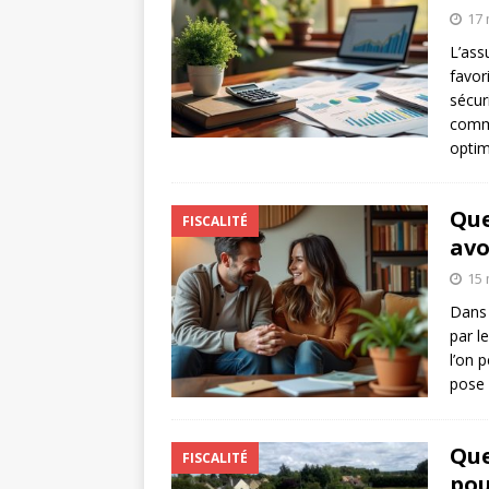
17 
L’ass
favor
sécur
comme
optim
Que
FISCALITÉ
avo
15 
Dans 
par l
l’on 
pose 
Que
FISCALITÉ
pou