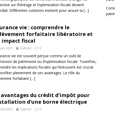
ective sur l’héritage et l’optimisation fiscale devient
Comm
rdial. Différentes solutions existent pour assure la
[…]
patri
urance vie : comprendre le
lèvement forfaitaire libératoire et
 impact fiscal
juin 2025
Gabriel
0
urance vie est souvent perçue comme un outil de
mission de patrimoine ou d’optimisation fiscale. Toutefois,
endre les implications fiscales qui l’entourent est crucial
profiter pleinement de ses avantages. Le rôle du
vement forfaitaire
[…]
 avantages du crédit d’impôt pour
nstallation d’une borne électrique
mai 2025
Gabriel
0