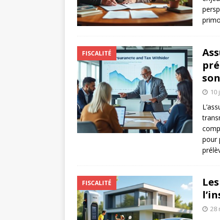
persp
primo
Ass
FISCALITÉ
pré
son
10 
L’ass
trans
compr
pour 
prélè
Les
FISCALITÉ
l’i
28 