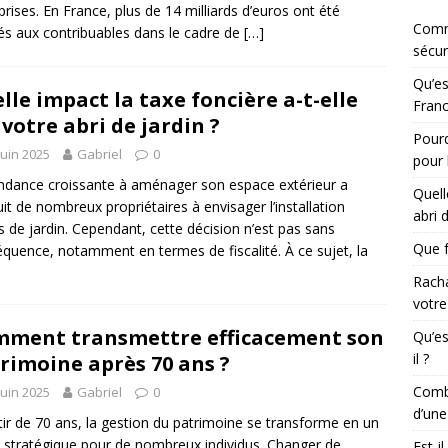
prises. En France, plus de 14 milliards d’euros ont été
Comm
iés aux contribuables dans le cadre de
[…]
sécur
Qu’es
lle impact la taxe foncière a-t-elle
Franc
 votre abri de jardin ?
Pourq
juin 2025
Gabriel
0
pour 
ndance croissante à aménager son espace extérieur a
Quell
it de nombreux propriétaires à envisager l’installation
abri 
is de jardin. Cependant, cette décision n’est pas sans
Que f
quence, notamment en termes de fiscalité. À ce sujet, la
Racha
votre
ment transmettre efficacement son
Qu’es
il ?
rimoine après 70 ans ?
Combi
juin 2025
Gabriel
0
d’une
tir de 70 ans, la gestion du patrimoine se transforme en un
 stratégique pour de nombreux individus. Changer de
Est-i