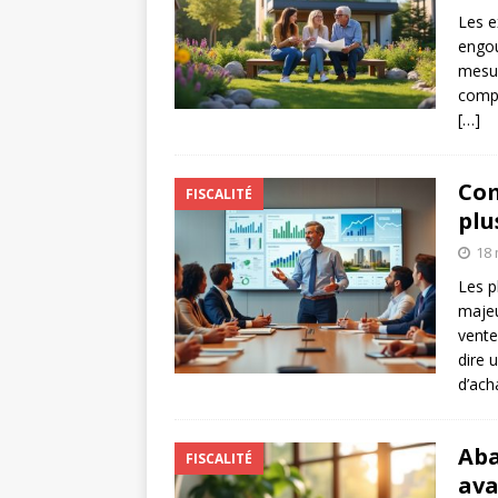
Les e
engou
mesur
compr
[…]
Com
FISCALITÉ
plu
18 
Les p
majeu
vente
dire 
d’ach
Aba
FISCALITÉ
ava