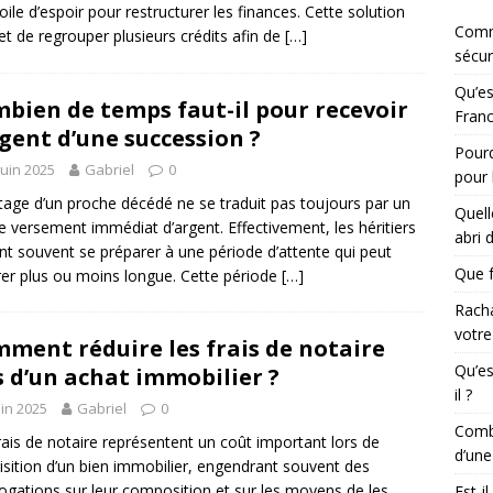
oile d’espoir pour restructurer les finances. Cette solution
Comm
t de regrouper plusieurs crédits afin de
[…]
sécur
Qu’es
bien de temps faut-il pour recevoir
Franc
rgent d’une succession ?
Pourq
juin 2025
Gabriel
0
pour 
itage d’un proche décédé ne se traduit pas toujours par un
Quell
e versement immédiat d’argent. Effectivement, les héritiers
abri 
nt souvent se préparer à une période d’attente qui peut
Que f
rer plus ou moins longue. Cette période
[…]
Racha
votre
ment réduire les frais de notaire
Qu’es
s d’un achat immobilier ?
il ?
uin 2025
Gabriel
0
Combi
rais de notaire représentent un coût important lors de
d’une
uisition d’un bien immobilier, engendrant souvent des
rogations sur leur composition et sur les moyens de les
Est-i