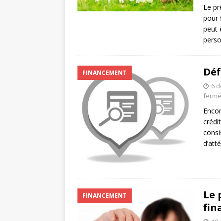
Le pr
pour 
peut 
perso
Déf
FINANCEMENT
6 
ferm
Encor
crédi
consi
d’att
Le 
FINANCEMENT
fin