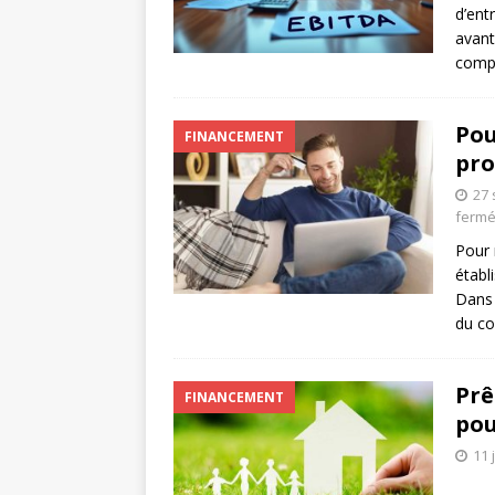
d’ent
avant
comp
Pou
FINANCEMENT
pro
27
ferm
Pour 
établ
Dans 
du co
Prê
FINANCEMENT
pou
11 