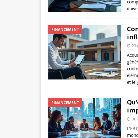
compr
doive
Com
FINANCEMENT
inf
23 
Acqué
génér
conte
éléme
et le
Qu’
FINANCEMENT
imp
30 
L’EBI
monde