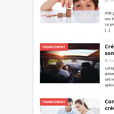
10 
Prêt 
vos é
Le pr
[…]
Cré
FINANCEMENT
son
1 j
Lorsq
arriv
ont r
spéci
Com
FINANCEMENT
cré