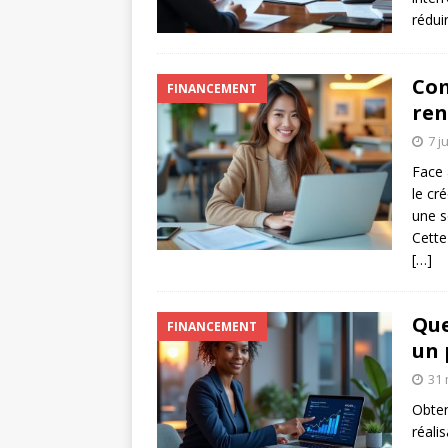
rédui
Com
FINANCEMENT
ren
7 j
Face 
le cr
une s
Cette
[…]
Que
FINANCEMENT
un 
31 
Obten
réali