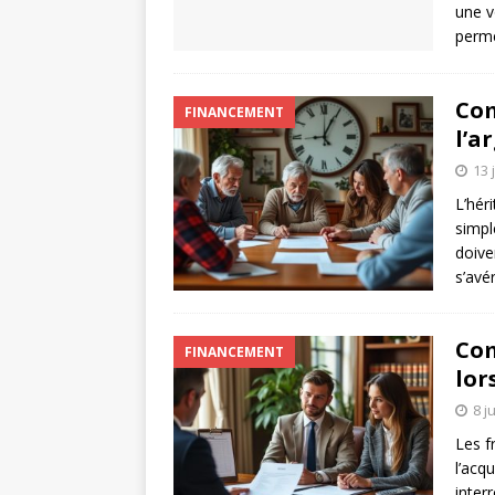
une v
perme
Com
FINANCEMENT
l’a
13 
L’hér
simpl
doive
s’avé
Com
FINANCEMENT
lor
8 j
Les f
l’acq
inter