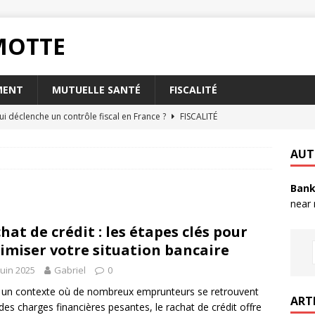
RMOTTE
MENT
MUTUELLE SANTÉ
FISCALITÉ
ui déclenche un contrôle fiscal en France ?
FISCALITÉ
oisir l’assurance habitation Matmut pour les étudiants ?
AUT
Bank
t la taxe foncière a-t-elle sur votre abri de jardin ?
FISCALITÉ
near
rsque votre livret A est plein ?
PLACEMENT
hat de crédit : les étapes clés pour
nvoyer un RIB par mail en toute sécurité ?
QUOTIDIEN
imiser votre situation bancaire
juin 2025
Gabriel
0
un contexte où de nombreux emprunteurs se retrouvent
ART
des charges financières pesantes, le rachat de crédit offre