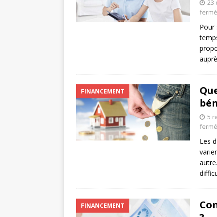
23
ferm
Pour 
temps
propo
auprè
Que
FINANCEMENT
bén
5 
ferm
Les d
varie
autre
diffic
Com
FINANCEMENT