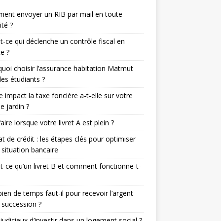
ent envoyer un RIB par mail en toute
ité ?
t-ce qui déclenche un contrôle fiscal en
e ?
uoi choisir l’assurance habitation Matmut
les étudiants ?
e impact la taxe foncière a-t-elle sur votre
de jardin ?
aire lorsque votre livret A est plein ?
t de crédit : les étapes clés pour optimiser
 situation bancaire
t-ce qu’un livret B et comment fonctionne-t-
en de temps faut-il pour recevoir l’argent
 succession ?
l judicieux d’investir dans un logement social ?