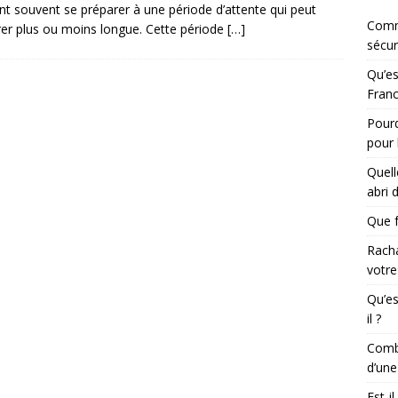
nt souvent se préparer à une période d’attente qui peut
Comm
rer plus ou moins longue. Cette période
[…]
sécur
Qu’es
Franc
Pourq
pour 
Quell
abri 
Que f
Racha
votre
Qu’es
il ?
Combi
d’une
Est-i