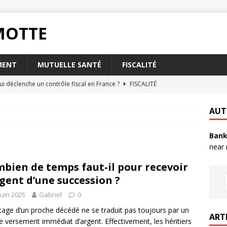
RMOTTE
MENT
MUTUELLE SANTÉ
FISCALITÉ
ui déclenche un contrôle fiscal en France ?
FISCALITÉ
oisir l’assurance habitation Matmut pour les étudiants ?
AUT
Bank
t la taxe foncière a-t-elle sur votre abri de jardin ?
FISCALITÉ
near
rsque votre livret A est plein ?
PLACEMENT
bien de temps faut-il pour recevoir
nvoyer un RIB par mail en toute sécurité ?
QUOTIDIEN
rgent d’une succession ?
juin 2025
Gabriel
0
itage d’un proche décédé ne se traduit pas toujours par un
ART
e versement immédiat d’argent. Effectivement, les héritiers