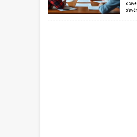
doive
s’avé