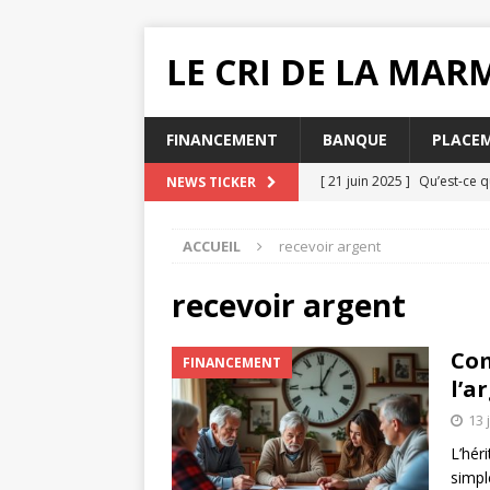
LE CRI DE LA MA
FINANCEMENT
BANQUE
PLACE
[ 21 juin 2025 ]
Qu’est-ce q
NEWS TICKER
[ 20 juin 2025 ]
Pourquoi ch
ACCUEIL
recevoir argent
MUTUELLE SANTÉ
[ 19 juin 2025 ]
Quelle impac
recevoir argent
[ 16 juin 2025 ]
Que faire lo
Com
FINANCEMENT
[ 31 juillet 2025 ]
Comment e
l’a
13 
L’hér
simpl