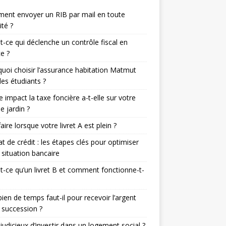
ent envoyer un RIB par mail en toute
ité ?
t-ce qui déclenche un contrôle fiscal en
e ?
uoi choisir l’assurance habitation Matmut
les étudiants ?
e impact la taxe foncière a-t-elle sur votre
de jardin ?
aire lorsque votre livret A est plein ?
t de crédit : les étapes clés pour optimiser
 situation bancaire
t-ce qu’un livret B et comment fonctionne-t-
en de temps faut-il pour recevoir l’argent
 succession ?
l judicieux d’investir dans un logement social ?