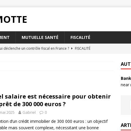
RMOTTE
MENT
MUTUELLE SANTÉ
FISCALITÉ
ui déclenche un contrôle fiscal en France ?
FISCALITÉ
oisir l’assurance habitation Matmut pour les étudiants ?
AUT
Bank
t la taxe foncière a-t-elle sur votre abri de jardin ?
FISCALITÉ
near
rsque votre livret A est plein ?
PLACEMENT
l salaire est nécessaire pour obtenir
nvoyer un RIB par mail en toute sécurité ?
QUOTIDIEN
prêt de 300 000 euros ?
mai 2025
Gabriel
0
tion d’un crédit immobilier de 300 000 euros : un objectif
ART
sable mais souvent complexe, nécessitant une bonne