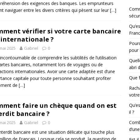
éhension des exigences des banques. Les emprunteurs
Comm
nt naviguer entre les divers critères qui pèsent sur leur
[…]
sécur
Qu’es
ment vérifier si votre carte bancaire
Franc
 internationale ?
Pourq
mai 2025
Gabriel
0
pour 
t incontournable de comprendre les subtilités de l’utilisation
Quell
artes bancaires, notamment lors de voyages ou de
abri 
actions internationales. Avoir une carte adaptée est d’une
Que f
tance capitale pour toute personne souhaitant profiter
nement de
[…]
Racha
votre
ment faire un chèque quand on est
Qu’es
il ?
erdit bancaire ?
Combi
mai 2025
Gabriel
0
d’une
interdit bancaire est une situation délicate qui touche plus
million de Français. Lorsque cela se produit, la question de
Est-i