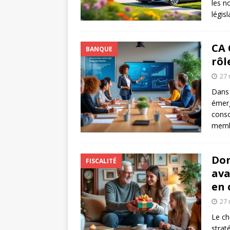
les n
légis
CA 
BANQUE
rôl
27 
Dans 
émerg
conso
membr
Don
FISCALITÉ
ava
en
27 
Le ch
strat