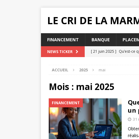
LE CRI DE LA MA
FINANCEMENT
BANQUE
PLACE
[ 21 juin 2025 ]
Qu’est-ce q
NEWS TICKER
[ 20 juin 2025 ]
Pourquoi ch
ACCUEIL
2025
mai
MUTUELLE SANTÉ
[ 19 juin 2025 ]
Quelle impac
Mois :
mai 2025
[ 16 juin 2025 ]
Que faire lo
Que
FINANCEMENT
[ 31 juillet 2025 ]
Comment e
un 
31 
Obten
réali