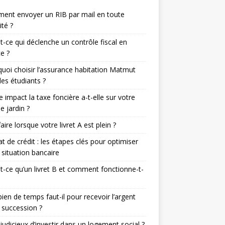
ent envoyer un RIB par mail en toute
ité ?
t-ce qui déclenche un contrôle fiscal en
e ?
uoi choisir l’assurance habitation Matmut
les étudiants ?
e impact la taxe foncière a-t-elle sur votre
de jardin ?
aire lorsque votre livret A est plein ?
t de crédit : les étapes clés pour optimiser
 situation bancaire
t-ce qu’un livret B et comment fonctionne-t-
en de temps faut-il pour recevoir l’argent
 succession ?
l judicieux d’investir dans un logement social ?