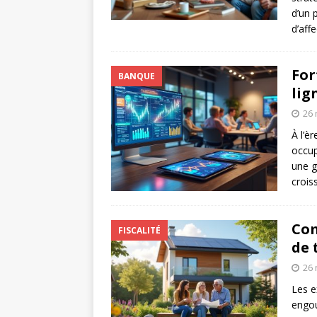
d’un 
d’aff
For
BANQUE
lig
26 
À l’è
occup
une g
crois
Com
FISCALITÉ
de 
26 
Les e
engou