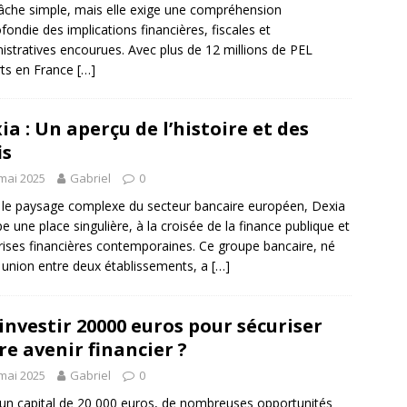
âche simple, mais elle exige une compréhension
fondie des implications financières, fiscales et
istratives encourues. Avec plus de 12 millions de PEL
ts en France
[…]
ia : Un aperçu de l’histoire et des
is
mai 2025
Gabriel
0
le paysage complexe du secteur bancaire européen, Dexia
e une place singulière, à la croisée de la finance publique et
rises financières contemporaines. Ce groupe bancaire, né
 union entre deux établissements, a
[…]
investir 20000 euros pour sécuriser
re avenir financier ?
mai 2025
Gabriel
0
un capital de 20 000 euros, de nombreuses opportunités