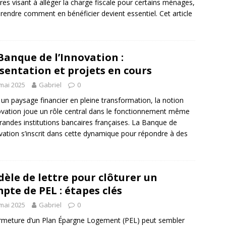
es visant à alléger la charge fiscale pour certains ménages,
endre comment en bénéficier devient essentiel. Cet article
Banque de l’Innovation :
sentation et projets en cours
mai 2025
Gabriel
0
un paysage financier en pleine transformation, la notion
ovation joue un rôle central dans le fonctionnement même
randes institutions bancaires françaises. La Banque de
ovation s’inscrit dans cette dynamique pour répondre à des
èle de lettre pour clôturer un
pte de PEL : étapes clés
mai 2025
Gabriel
0
rmeture d’un Plan Épargne Logement (PEL) peut sembler