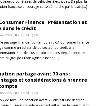
ouveaux propriétaires de véhicules électriques. De plus, la
lation française encourage cette démarche par le biais
[…]
Consumer Finance : Présentation et
e dans le crédit
mai 2025
Gabriel
0
le paysage financier contemporain, CA Consumer Finance
e comme un acteur clé du secteur du crédit à la
mmation. Fort de plus de soixante ans d’expérience, ce
e du groupe Crédit Agricole ne se
[…]
ation partage avant 70 ans :
ntages et considérations à prendre
 compte
mai 2025
Gabriel
0
oix de faire une donation avant 70 ans est une décision
égique qui peut considérablement influencer la transmission