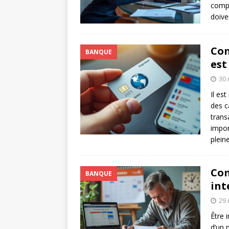
compr
doive
Com
BANQUE
est
30 
Il es
des c
trans
impor
plei
Com
BANQUE
int
29 
Être 
d’un 