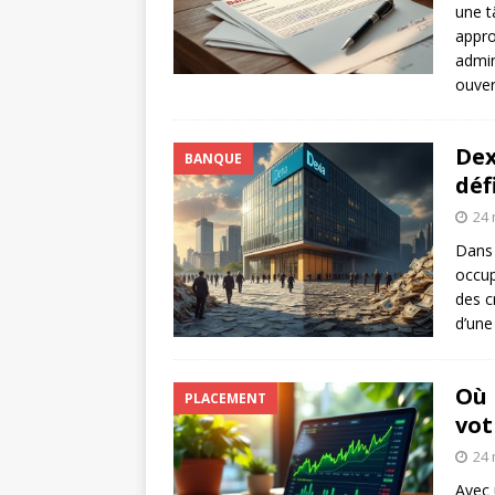
une t
appro
admin
ouver
Dex
BANQUE
déf
24 
Dans 
occup
des c
d’une
Où 
PLACEMENT
vot
24 
Avec 