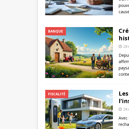
pouvo
cause
Cré
BANQUE
his
28 
Depui
affir
paysa
conte
Les
FISCALITÉ
l’i
28 
Avec 
recha