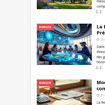
mesur
compr
[…]
La 
BANQUE
Pré
25 
Dans 
d’inn
des g
l’Inn
[…]
Mod
BANQUE
com
25 
La fe