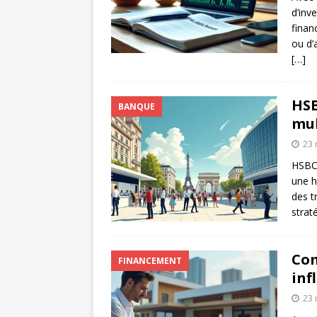
d’inv
financ
ou d’
[…]
HSB
BANQUE
mul
23 
HSBC,
une h
des t
strat
Com
FINANCEMENT
inf
23 