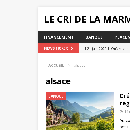
LE CRI DE LA MA
FINANCEMENT
BANQUE
PLACE
[ 21 juin 2025 ]
Qu’est-ce q
NEWS TICKER
[ 20 juin 2025 ]
Pourquoi ch
ACCUEIL
alsace
MUTUELLE SANTÉ
[ 19 juin 2025 ]
Quelle impac
alsace
[ 16 juin 2025 ]
Que faire lo
Cré
BANQUE
[ 31 juillet 2025 ]
Comment e
reg
14 
Au cœ
posit