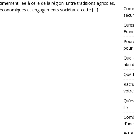
ntimement liée à celle de la région. Entre traditions agricoles,
Comm
 économiques et engagements sociétaux, cette
[…]
sécur
Qu’es
Franc
Pourq
pour 
Quell
abri 
Que f
Racha
votre
Qu’es
il ?
Combi
d’une
Est-i