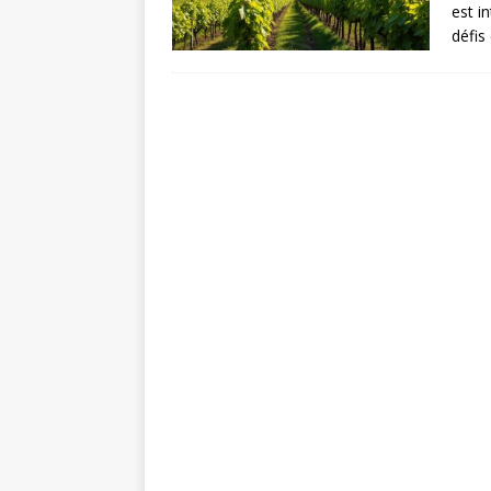
est i
défis