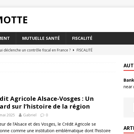
RMOTTE
MENT
MUTUELLE SANTÉ
FISCALITÉ
ui déclenche un contrôle fiscal en France ?
FISCALITÉ
oisir l’assurance habitation Matmut pour les étudiants ?
AUT
Bank
t la taxe foncière a-t-elle sur votre abri de jardin ?
FISCALITÉ
near
rsque votre livret A est plein ?
PLACEMENT
dit Agricole Alsace-Vosges : Un
nvoyer un RIB par mail en toute sécurité ?
QUOTIDIEN
ard sur l’histoire de la région
mai 2025
Gabriel
0
ur de l’Alsace et des Vosges, le Crédit Agricole se
ART
ionne comme une institution emblématique dont l’histoire