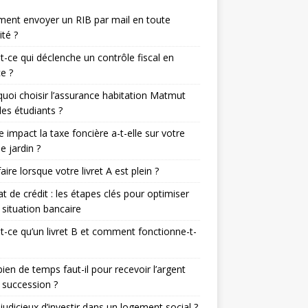
ent envoyer un RIB par mail en toute
ité ?
t-ce qui déclenche un contrôle fiscal en
e ?
uoi choisir l’assurance habitation Matmut
les étudiants ?
e impact la taxe foncière a-t-elle sur votre
de jardin ?
aire lorsque votre livret A est plein ?
t de crédit : les étapes clés pour optimiser
 situation bancaire
t-ce qu’un livret B et comment fonctionne-t-
en de temps faut-il pour recevoir l’argent
 succession ?
l judicieux d’investir dans un logement social ?