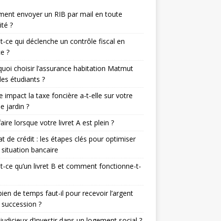
ent envoyer un RIB par mail en toute
ité ?
t-ce qui déclenche un contrôle fiscal en
e ?
uoi choisir l’assurance habitation Matmut
les étudiants ?
e impact la taxe foncière a-t-elle sur votre
de jardin ?
aire lorsque votre livret A est plein ?
t de crédit : les étapes clés pour optimiser
 situation bancaire
t-ce qu’un livret B et comment fonctionne-t-
en de temps faut-il pour recevoir l’argent
 succession ?
l judicieux d’investir dans un logement social ?