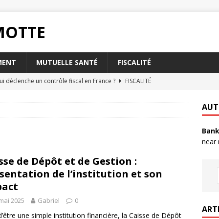
RMOTTE
MENT
MUTUELLE SANTÉ
FISCALITÉ
ui déclenche un contrôle fiscal en France ?
FISCALITÉ
oisir l’assurance habitation Matmut pour les étudiants ?
AUT
Bank
t la taxe foncière a-t-elle sur votre abri de jardin ?
FISCALITÉ
near
rsque votre livret A est plein ?
PLACEMENT
sse de Dépôt et de Gestion :
nvoyer un RIB par mail en toute sécurité ?
QUOTIDIEN
sentation de l’institution et son
pact
mai 2025
Gabriel
0
ART
d’être une simple institution financière, la Caisse de Dépôt