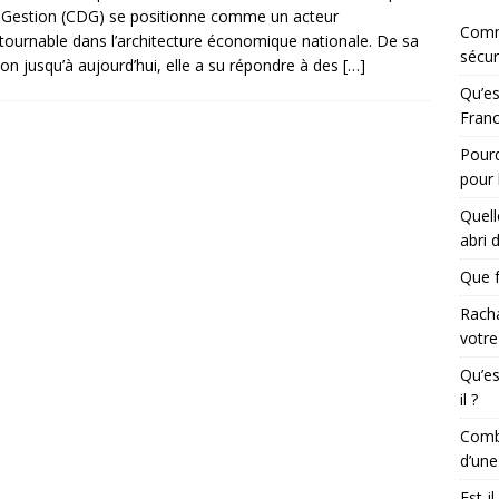
 Gestion (CDG) se positionne comme un acteur
Comm
tournable dans l’architecture économique nationale. De sa
sécur
ion jusqu’à aujourd’hui, elle a su répondre à des
[…]
Qu’es
Franc
Pourq
pour 
Quell
abri 
Que f
Racha
votre
Qu’es
il ?
Combi
d’une
Est-i