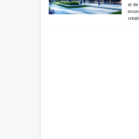
et de
incon
créat