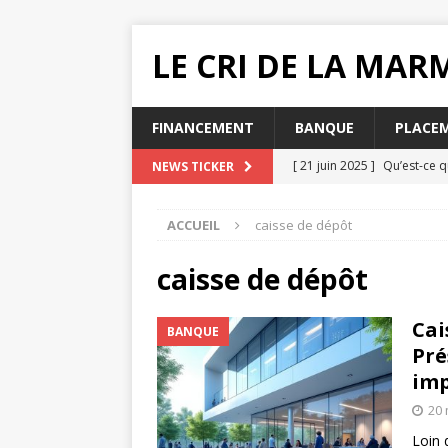
LE CRI DE LA MA
FINANCEMENT
BANQUE
PLACE
[ 21 juin 2025 ]
Qu’est-ce q
NEWS TICKER
[ 20 juin 2025 ]
Pourquoi ch
ACCUEIL
caisse de dépôt
MUTUELLE SANTÉ
[ 19 juin 2025 ]
Quelle impac
caisse de dépôt
[ 16 juin 2025 ]
Que faire lo
Cai
BANQUE
[ 31 juillet 2025 ]
Comment e
Pré
im
20 
Loin 