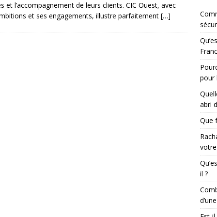
es et l’accompagnement de leurs clients. CIC Ouest, avec
Comm
mbitions et ses engagements, illustre parfaitement
[…]
sécur
Qu’es
Franc
Pourq
pour 
Quell
abri 
Que f
Racha
votre
Qu’es
il ?
Combi
d’une
Est-i