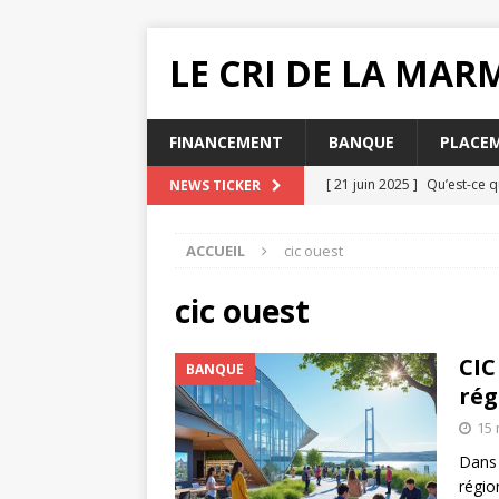
LE CRI DE LA MA
FINANCEMENT
BANQUE
PLACE
[ 21 juin 2025 ]
Qu’est-ce q
NEWS TICKER
[ 20 juin 2025 ]
Pourquoi ch
ACCUEIL
cic ouest
MUTUELLE SANTÉ
[ 19 juin 2025 ]
Quelle impac
cic ouest
[ 16 juin 2025 ]
Que faire lo
CIC
BANQUE
[ 31 juillet 2025 ]
Comment e
rég
15 
Dans 
régio