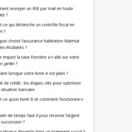
ent envoyer un RIB par mail en toute
ité ?
t-ce qui déclenche un contrôle fiscal en
e ?
uoi choisir l’assurance habitation Matmut
les étudiants ?
e impact la taxe foncière a-t-elle sur votre
de jardin ?
aire lorsque votre livret A est plein ?
t de crédit : les étapes clés pour optimiser
 situation bancaire
t-ce qu’un livret B et comment fonctionne-t-
en de temps faut-il pour recevoir l’argent
 succession ?
l judicieux d’investir dans un logement social ?