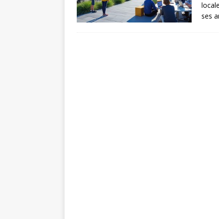
local
ses a