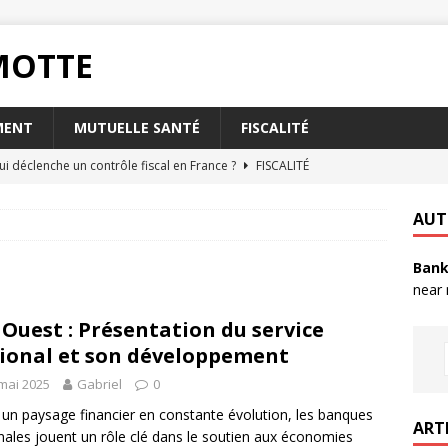
RMOTTE
MENT
MUTUELLE SANTÉ
FISCALITÉ
ui déclenche un contrôle fiscal en France ?
FISCALITÉ
oisir l’assurance habitation Matmut pour les étudiants ?
AUT
Bank
t la taxe foncière a-t-elle sur votre abri de jardin ?
FISCALITÉ
near
rsque votre livret A est plein ?
PLACEMENT
 Ouest : Présentation du service
nvoyer un RIB par mail en toute sécurité ?
QUOTIDIEN
ional et son développement
mai 2025
Gabriel
0
un paysage financier en constante évolution, les banques
ART
nales jouent un rôle clé dans le soutien aux économies