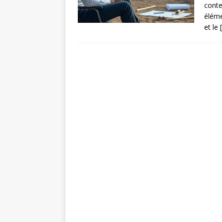
conte
éléme
et le