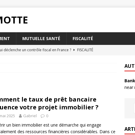
RMOTTE
MENT
MUTUELLE SANTÉ
FISCALITÉ
ui déclenche un contrôle fiscal en France ?
FISCALITÉ
oisir l’assurance habitation Matmut pour les étudiants ?
AUT
Bank
t la taxe foncière a-t-elle sur votre abri de jardin ?
FISCALITÉ
near
rsque votre livret A est plein ?
PLACEMENT
ment le taux de prêt bancaire
nvoyer un RIB par mail en toute sécurité ?
QUOTIDIEN
luence votre projet immobilier ?
mai 2025
Gabriel
0
rir un bien immobilier est une démarche qui engage
ART
alement des ressources financières considérables. Dans ce