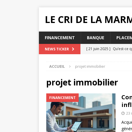
LE CRI DE LA MA
FINANCEMENT
BANQUE
PLACE
[ 21 juin 2025 ]
Qu’est-ce q
NEWS TICKER
[ 20 juin 2025 ]
Pourquoi ch
ACCUEIL
projet immobilier
MUTUELLE SANTÉ
[ 19 juin 2025 ]
Quelle impac
projet immobilier
[ 16 juin 2025 ]
Que faire lo
Com
FINANCEMENT
[ 31 juillet 2025 ]
Comment e
inf
23 
Acqué
génér