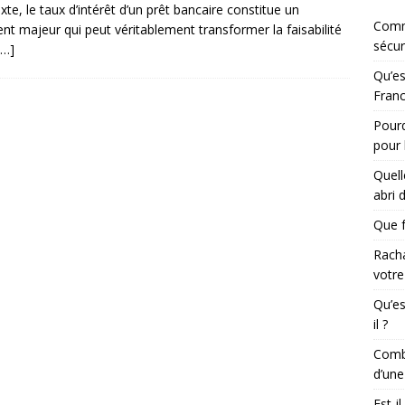
xte, le taux d’intérêt d’un prêt bancaire constitue un
Comm
nt majeur qui peut véritablement transformer la faisabilité
sécur
[…]
Qu’es
Franc
Pourq
pour 
Quell
abri 
Que f
Racha
votre
Qu’es
il ?
Combi
d’une
Est-i