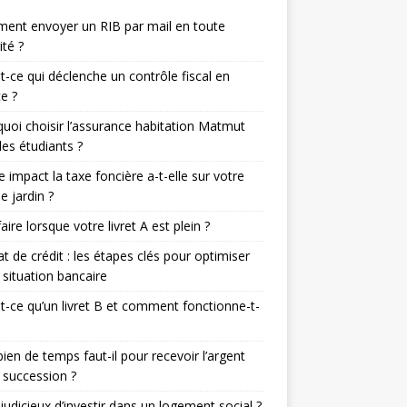
ent envoyer un RIB par mail en toute
ité ?
t-ce qui déclenche un contrôle fiscal en
e ?
uoi choisir l’assurance habitation Matmut
les étudiants ?
e impact la taxe foncière a-t-elle sur votre
de jardin ?
aire lorsque votre livret A est plein ?
t de crédit : les étapes clés pour optimiser
 situation bancaire
t-ce qu’un livret B et comment fonctionne-t-
en de temps faut-il pour recevoir l’argent
 succession ?
l judicieux d’investir dans un logement social ?