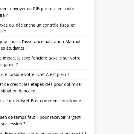
ent envoyer un RIB par mail en toute
ité ?
t-ce qui déclenche un contrôle fiscal en
e ?
uoi choisir l’assurance habitation Matmut
les étudiants ?
e impact la taxe foncière a-t-elle sur votre
de jardin ?
aire lorsque votre livret A est plein ?
t de crédit : les étapes clés pour optimiser
 situation bancaire
t-ce qu’un livret B et comment fonctionne-t-
en de temps faut-il pour recevoir l’argent
 succession ?
l judicieux d’investir dans un logement social ?