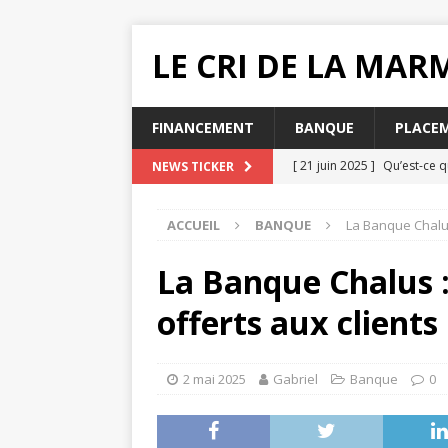
LE CRI DE LA MA
FINANCEMENT
BANQUE
PLACE
[ 21 juin 2025 ]
Qu’est-ce q
NEWS TICKER
[ 20 juin 2025 ]
Pourquoi ch
ACCUEIL
BANQUE
La Banque Chalus 
MUTUELLE SANTÉ
[ 19 juin 2025 ]
Quelle impac
La Banque Chalus : 
[ 16 juin 2025 ]
Que faire lo
offerts aux clients
[ 31 juillet 2025 ]
Comment e
2 mai 2025
Gabriel
Banque
0