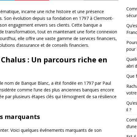
Comm
lématique, incarne une riche histoire et une présence
sécur
ais. Son évolution depuis sa fondation en 1797 à Clermont-
t son engagement envers ses clients. Cette banque a
Qu’es
t de transformation, tout en maintenant une forte connexion
Franc
jourd’hui, elle offre une vaste gamme de services financiers,
Pourq
olutions d’assurance et de conseils financiers.
pour 
Chalus : Un parcours riche en
Quell
abri 
Que f
 le nom de Banque Blanc, a été fondée en 1797 par Paul
Racha
considérée comme l’une des plus anciennes banques encore
votre
ée par plusieurs étapes clés qui témoignent de sa résilience
Qu’es
il ?
ts marquants
Combi
d’une
nventer. Voici quelques événements marquants de son
Est-i