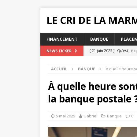
LE CRI DE LA MA
FINANCEMENT
BANQUE
PLACE
[ 21 juin 2025 ]
Qu’est-ce q
NEWS TICKER
[ 20 juin 2025 ]
Pourquoi ch
ACCUEIL
BANQUE
À quelle heure s
MUTUELLE SANTÉ
[ 19 juin 2025 ]
Quelle impac
À quelle heure sont
[ 16 juin 2025 ]
Que faire lo
la banque postale 
[ 31 juillet 2025 ]
Comment e
5 mai 2025
Gabriel
Banque
0