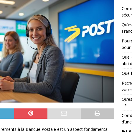
Comm
sécur
Qu’es
Franc
Pourq
pour 
Quell
abri 
Que f
Racha
votre
Qu’es
il ?
Combi
d’une
virements à la Banque Postale est un aspect fondamental
Est-i