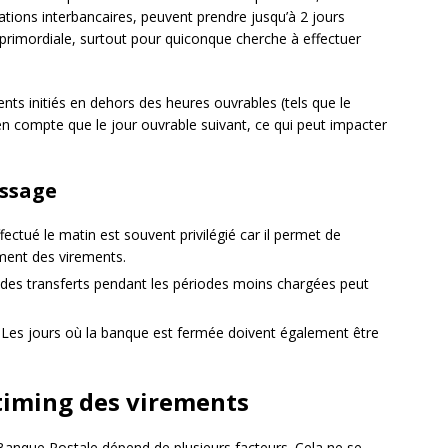
ations interbancaires, peuvent prendre jusqu’à 2 jours
primordiale, surtout pour quiconque cherche à effectuer
nts initiés en dehors des heures ouvrables (tels que le
en compte que le jour ouvrable suivant, ce qui peut impacter
assage
ffectué le matin est souvent privilégié car il permet de
tement des virements.
er des transferts pendant les périodes moins chargées peut
: Les jours où la banque est fermée doivent également être
 timing des virements
 Banque Postale dépend de plusieurs facteurs. Cela ne se