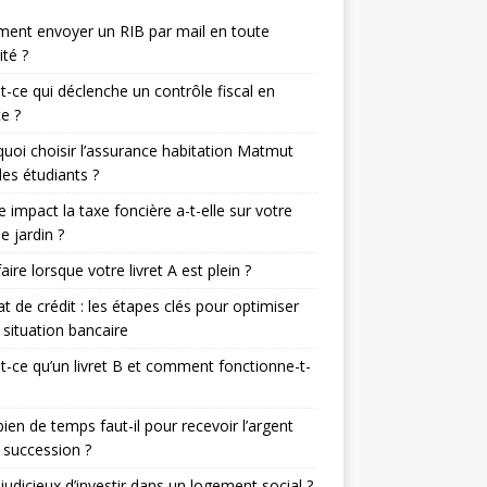
ent envoyer un RIB par mail en toute
ité ?
t-ce qui déclenche un contrôle fiscal en
e ?
uoi choisir l’assurance habitation Matmut
les étudiants ?
e impact la taxe foncière a-t-elle sur votre
de jardin ?
aire lorsque votre livret A est plein ?
t de crédit : les étapes clés pour optimiser
 situation bancaire
t-ce qu’un livret B et comment fonctionne-t-
en de temps faut-il pour recevoir l’argent
 succession ?
l judicieux d’investir dans un logement social ?