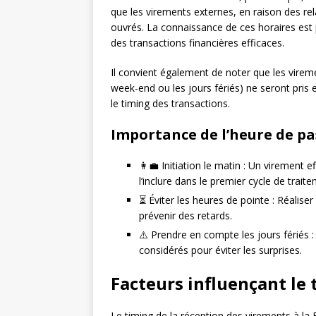
que les virements externes, en raison des rel
ouvrés. La connaissance de ces horaires est 
des transactions financières efficaces.
Il convient également de noter que les vireme
week-end ou les jours fériés) ne seront pris 
le timing des transactions.
Importance de l’heure de p
👩‍💼 Initiation le matin : Un virement e
l’inclure dans le premier cycle de trai
⏳ Éviter les heures de pointe : Réalis
prévenir des retards.
⚠️ Prendre en compte les jours fériés 
considérés pour éviter les surprises.
Facteurs influençant le
Le timing de la réception des virements à la