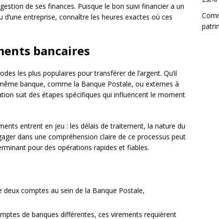
estion de ses finances. Puisque le bon suivi financier a un
Comm
 ou d’une entreprise, connaître les heures exactes où ces
patri
ements bancaires
es les plus populaires pour transférer de l’argent. Qu’il
ne même banque, comme la Banque Postale, ou externes à
ation suit des étapes spécifiques qui influencent le moment
ments entrent en jeu : les délais de traitement, la nature du
 S’engager dans une compréhension claire de ce processus peut
éterminant pour des opérations rapides et fiables.
re deux comptes au sein de la Banque Postale,
omptes de banques différentes, ces virements requièrent