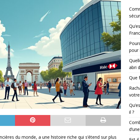
Comm
sécur
Qu’es
Franc
Pourq
pour 
Quell
abri 
Que f
Racha
votre
Qu’es
il ?
Combi
d’une
ncières du monde, a une histoire riche qui s’étend sur plus
Est-i