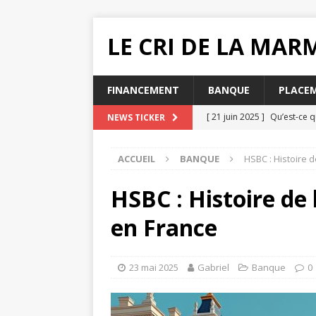
LE CRI DE LA MA
FINANCEMENT
BANQUE
PLACE
[ 21 juin 2025 ]
Qu’est-ce q
NEWS TICKER
[ 20 juin 2025 ]
Pourquoi ch
ACCUEIL
BANQUE
HSBC : Histoire 
MUTUELLE SANTÉ
[ 19 juin 2025 ]
Quelle impac
HSBC : Histoire de
[ 16 juin 2025 ]
Que faire lo
en France
[ 31 juillet 2025 ]
Comment e
23 mai 2025
Gabriel
Banque
0