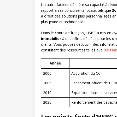
Un autre facteur clé a été sa capacité à répo
rapport à ses concurrents locaux tels que
So
a offert des solutions plus personnalisées en
plus jeune et technophile.
Dans le contexte français, HSBC a mis en ava
immobilier
à des offres dédiées pour les
en
clients. Vous pouvez découvrir des information
consultant des ressources telles que
les tau
Année
2000
Acquisition du CCF
2005
Lancement officiel de HSB
2010
Expansion dans les service
2020
Renforcement des capacit
Les points forts d’HSBC 