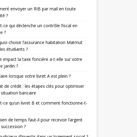
ent envoyer un RIB par mail en toute
ité ?
t-ce qui déclenche un contrôle fiscal en
e ?
uoi choisir l’assurance habitation Matmut
les étudiants ?
e impact la taxe foncière a-t-elle sur votre
de jardin ?
aire lorsque votre livret A est plein ?
t de crédit : les étapes clés pour optimiser
 situation bancaire
t-ce qu’un livret B et comment fonctionne-t-
en de temps faut-il pour recevoir l’argent
 succession ?
l judicieux d’investir dans un logement social ?