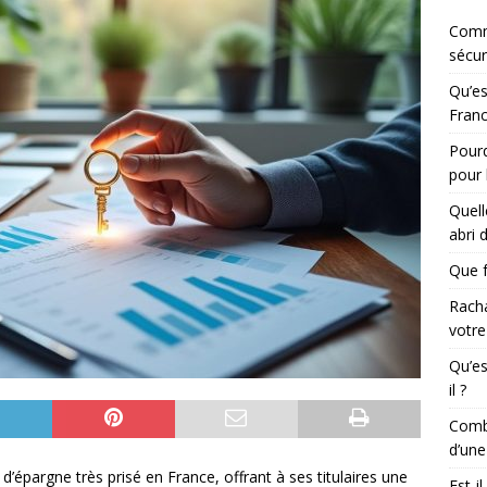
Comm
sécur
Qu’es
Franc
Pourq
pour 
Quell
abri 
Que f
Racha
votre
Qu’es
il ?
Combi
d’une
’épargne très prisé en France, offrant à ses titulaires une
Est-i