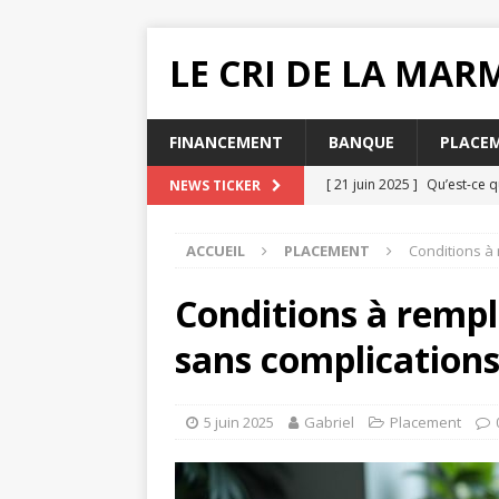
LE CRI DE LA MA
FINANCEMENT
BANQUE
PLACE
[ 21 juin 2025 ]
Qu’est-ce q
NEWS TICKER
[ 20 juin 2025 ]
Pourquoi ch
ACCUEIL
PLACEMENT
Conditions à
MUTUELLE SANTÉ
[ 19 juin 2025 ]
Quelle impac
Conditions à rempl
[ 16 juin 2025 ]
Que faire lo
sans complication
[ 31 juillet 2025 ]
Comment e
5 juin 2025
Gabriel
Placement