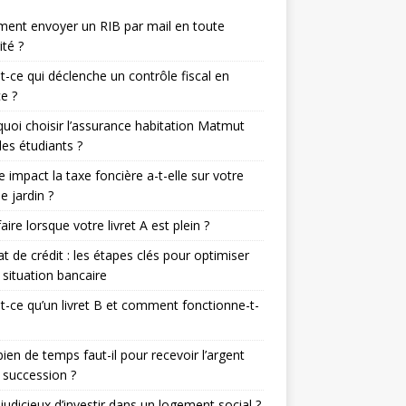
ent envoyer un RIB par mail en toute
ité ?
t-ce qui déclenche un contrôle fiscal en
e ?
uoi choisir l’assurance habitation Matmut
les étudiants ?
e impact la taxe foncière a-t-elle sur votre
de jardin ?
aire lorsque votre livret A est plein ?
t de crédit : les étapes clés pour optimiser
 situation bancaire
t-ce qu’un livret B et comment fonctionne-t-
en de temps faut-il pour recevoir l’argent
 succession ?
l judicieux d’investir dans un logement social ?